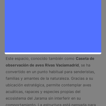
hábitat. Ubicada en una de las áreas más
representativas del Parque Regional del Sureste,
esta caseta permite a los visitantes observar, de
forma discreta y respetuosa, diferentes especies de
aves que frecuentan los humedales y zonas
ribereñas del municipio. Su presencia contribuye al
uso educativo y ambiental del parque, favoreciendo
la interpretación de la biodiversidad local.
Este espacio, conocido también como
Caseta de
observación de aves Rivas Vaciamadrid
, se ha
convertido en un punto habitual para senderistas,
familias y amantes de la naturaleza. Gracias a su
ubicación estratégica, permite contemplar aves
acuáticas, rapaces y especies propias del
ecosistema del Jarama sin interferir en su
comportamiento. La estructura está pensada para