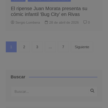
El ripense Juan Morata presenta su
cómic infantil ‘Bug City’ en Rivas
Sergio Lombera
28 de abril de 2026
0
Paginación
1
2
3
…
7
Siguiente
de
entradas
Buscar