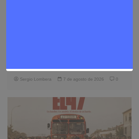
Cultura
Noticias Rivas Vaciamadrid
Iván López-Ortega, el joven talento de
Rivas que conquista la escena teatral
nacional con 23 años
Sergio Lombera
7 de agosto de 2026
0