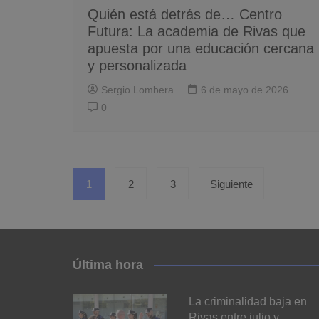
Quién está detrás de… Centro
Futura: La academia de Rivas que
apuesta por una educación cercana
y personalizada
Sergio Lombera
6 de mayo de 2026
0
Paginación
1
2
3
Siguiente
de
entradas
Última hora
La criminalidad baja en
Rivas entre julio y