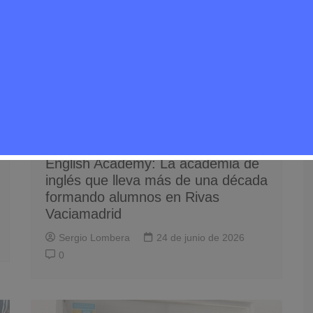
Noticias Rivas Vaciamadrid
Quién está detrás de
Quién está detrás de… Liberty
English Academy: La academia de
inglés que lleva más de una década
formando alumnos en Rivas
Vaciamadrid
Sergio Lombera
24 de junio de 2026
0