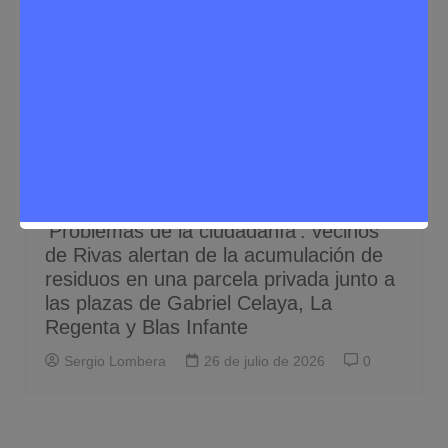
Noticias Rivas Vaciamadrid
Problemas de la ciudadanía
‘Problemas de la ciudadanía’: vecinos
de Rivas alertan de la acumulación de
residuos en una parcela privada junto a
las plazas de Gabriel Celaya, La
Regenta y Blas Infante
Sergio Lombera
26 de julio de 2026
0