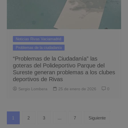
Noticias Rivas Vaciamadrid
Problemas de la ciudadanía
“Problemas de la Ciudadanía” las
goteras del Polideportivo Parque del
Sureste generan problemas a los clubes
deportivos de Rivas
Sergio Lombera
25 de enero de 2026
0
Paginación
1
2
3
…
7
Siguiente
de