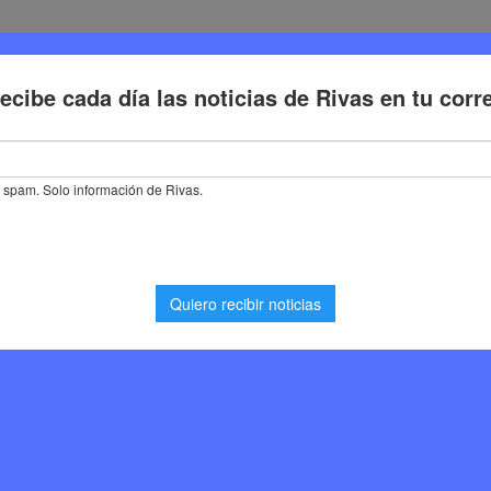
Deporte
Cultura
Trabajo
Problemas de la ciudadaní
Sánchez
ecializado en servicios de fontanería que opera
amadrid. A lo largo de su trayectoria, Fontanería
pción de confianza para los vecinos que necesitan