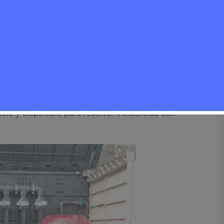
stalaciones, averías o mantenimiento de sistemas de
 el sector y su conocimiento del parque de viviendas
uado a las necesidades reales del municipio.
continua centrada en la reparación y el
, tanto en viviendas particulares como en negocios.
 forman parte de su propuesta de valor, lo que ha
 Rivas Vaciamadrid sea reconocida dentro del
ble y disponible para resolver incidencias con