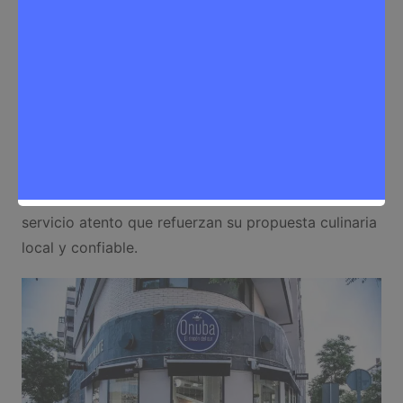
experiencia culinaria rica en sabores del sur, con
recetas familiares que transmiten el auténtico
carácter de su gastronomía.
En Restaurante Onuba el ambiente es acogedor y
cercano: tanto si visitas su interior como disfrutas
de su terraza, sentirás la esencia andaluza de
manera cercana. El local es ideal para compartir con
amigos o en pareja, con atención amable y un
servicio atento que refuerzan su propuesta culinaria
local y confiable.