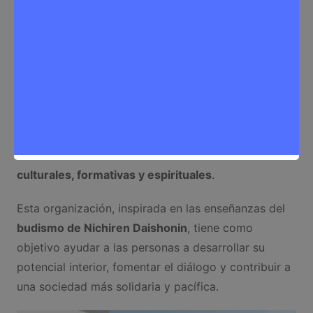
Soka Gakkai SGI Spain
es la sede en España de la
organización internacional
Soka Gakkai
International (SGI)
, un movimiento budista
humanista que promueve los valores de
la paz, la
cultura y la educación
. Su centro se encuentra en
Rivas Vaciamadrid
, concretamente en la
Calle
Severo Ochoa, 5
, y es un espacio abierto a la
comunidad donde se realizan
actividades
culturales, formativas y espirituales
.
Esta organización, inspirada en las enseñanzas del
budismo de Nichiren Daishonin
, tiene como
objetivo ayudar a las personas a desarrollar su
potencial interior, fomentar el diálogo y contribuir a
una sociedad más solidaria y pacífica.