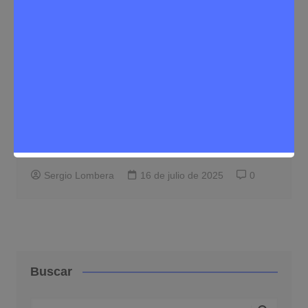
Deporte
Noticias Rivas Vaciamadrid
El joven ripense Sergio Heredero brilla
en el Campeonato de España con cinco
medallas
Sergio Lombera
16 de julio de 2025
0
Buscar