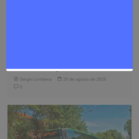
Noticias Rivas Vaciamadrid
Tráfico
Rivas celebra la inclusión de su
propuesta de transporte y pide mejoras
en frecuencias y conexiones
Sergio Lombera
20 de agosto de 2025
0