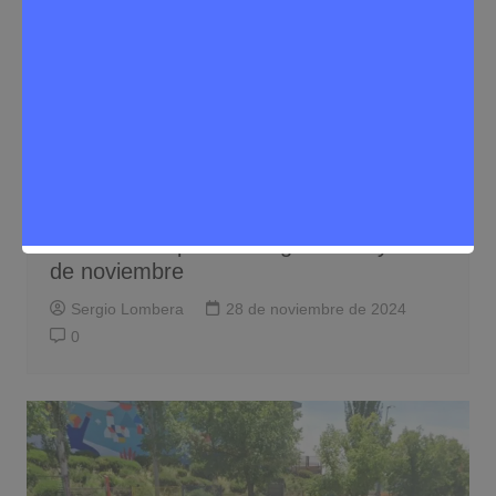
Noticias Rivas Vaciamadrid
Tráfico
Servicios mínimos en el transporte
urbano e interurbano de Rivas
Vaciamadrid por la huelga del 28 y 29
de noviembre
Sergio Lombera
28 de noviembre de 2024
0