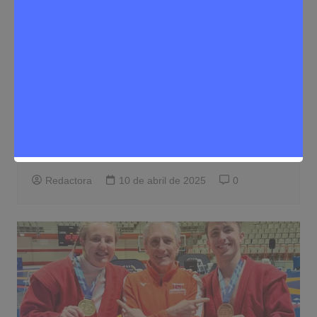
Deporte
Noticias Rivas Vaciamadrid
Isabel Gómez-Pavón, campeona de
Madrid benjamín de katas con ocho
años
Redactora
10 de abril de 2025
0