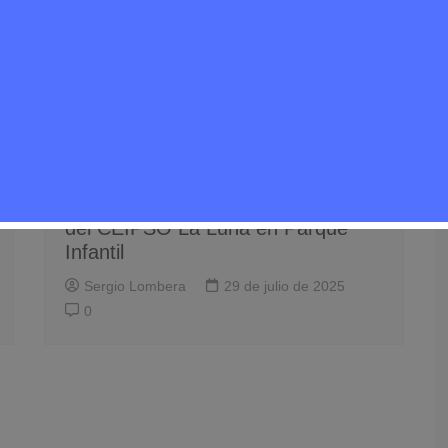
Noticias Rivas Vaciamadrid
Tráfico
Rivas Habilitará Aparcamiento en
Calle Lolo Rico Tras Convertir Solar
del CEIPSO La Luna en Parque
Infantil
Sergio Lombera
29 de julio de 2025
0