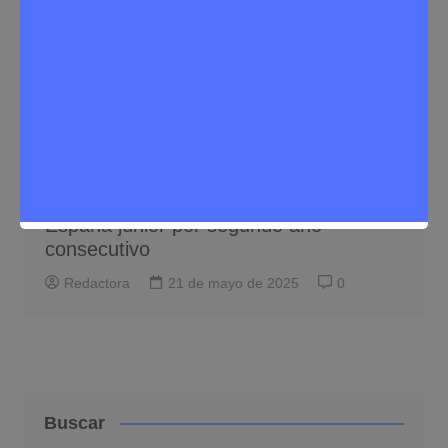
Deporte
Noticias Rivas Vaciamadrid
Adriana Santiago, subcampeona de
España júnior por segundo año
consecutivo
Redactora
21 de mayo de 2025
0
Buscar