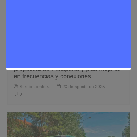
Noticias Rivas Vaciamadrid
Tráfico
Rivas celebra la inclusión de su
propuesta de transporte y pide mejoras
en frecuencias y conexiones
Sergio Lombera
20 de agosto de 2025
0