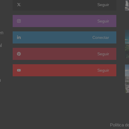
Seguir
Seguir
en
Conectar
l
Seguir
Seguir
u
Política d