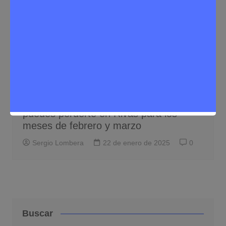
Eventos
Noticias Rivas Vaciamadrid
Los 6 espectáculos familiares que no
puedes perderte en Rivas para los
meses de febrero y marzo
Sergio Lombera
22 de enero de 2025
0
Buscar