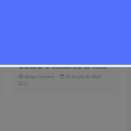
Eventos
Noticias Rivas Vaciamadrid
Rivas se prepara para una nueva
edición de la feria de la cerveza
artesana: el Oktoberfest de Rivas
Sergio Lombera
31 de julio de 2024
0