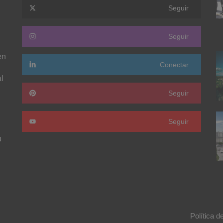
Seguir
Seguir
en
Conectar
l
Seguir
Seguir
u
Política d