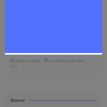
Eventos
Organiza tu evento ideal con
EventoOcioMadrid: locales para fiestas
con todo incluido
Sergio Lombera
9 de diciembre de 2024
0
Buscar