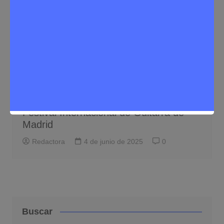
Eventos
Noticias Rivas Vaciamadrid
Rivas se convierte en escenario del
Festival Internacional de Guitarra de
Madrid
Redactora
4 de junio de 2025
0
Buscar