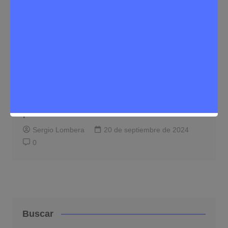
Deporte
Noticias Rivas Vaciamadrid
Rivas celebra la Fiesta de la Bicicleta
con propuestas ecológicas y diversión
para toda la familia
Sergio Lombera
20 de septiembre de 2024
0
Buscar