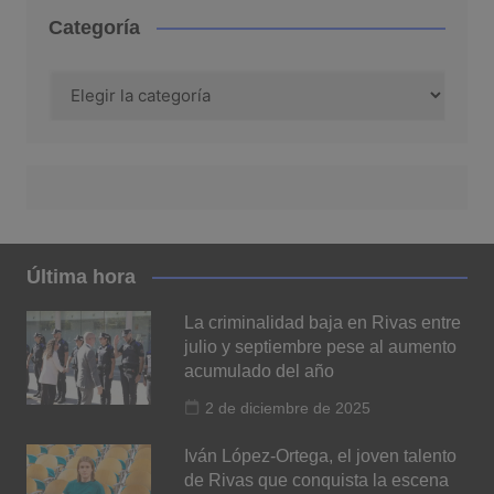
Categoría
Categoría
Última hora
La criminalidad baja en Rivas entre
julio y septiembre pese al aumento
acumulado del año
2 de diciembre de 2025
Iván López-Ortega, el joven talento
de Rivas que conquista la escena