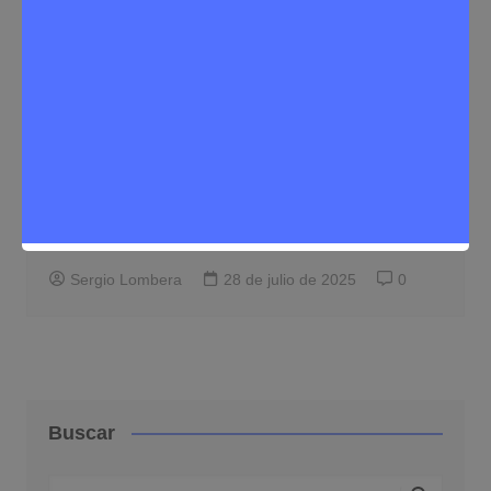
Educación
Noticias Rivas Vaciamadrid
Rivas impulsa la formación gratuita para
personas desempleadas con cinco
nuevos cursos este otoño
Sergio Lombera
28 de julio de 2025
0
Buscar