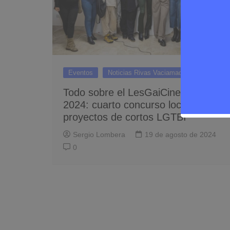
Eventos
Noticias Rivas Vaciamadrid
Todo sobre el LesGaiCineMad
2024: cuarto concurso local de
proyectos de cortos LGTBI
Sergio Lombera
19 de agosto de 2024
0