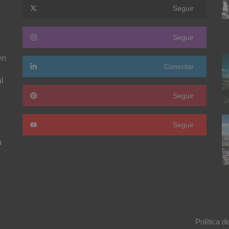
Seguir
Seguir
en
Conectar
l
Seguir
Seguir
u
Política d