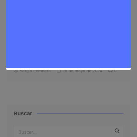
Noticias Rivas Vaciamadrid
María Rodríguez, la jefa de ‘Prote’ en
Rivas
Sergio Lombera
28 de mayo de 2024
0
Buscar