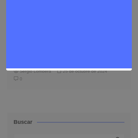
Marketing
Cómo prepararte para las tendencias
de marketing online en 2025
Sergio Lombera
25 de octubre de 2024
0
Buscar