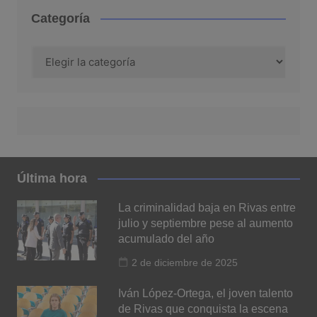
Categoría
Categoría
Última hora
La criminalidad baja en Rivas entre
julio y septiembre pese al aumento
acumulado del año
2 de diciembre de 2025
Iván López-Ortega, el joven talento
de Rivas que conquista la escena