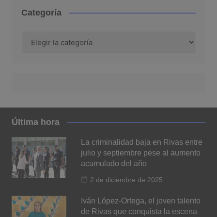
Categoría
Categoría
Última hora
La criminalidad baja en Rivas entre
julio y septiembre pese al aumento
acumulado del año
2 de diciembre de 2025
Iván López-Ortega, el joven talento
de Rivas que conquista la escena