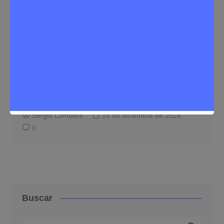
Tecnología
Ventajas de tener un software TPV para
tu comercio
Sergio Lombera
18 de diciembre de 2024
0
Buscar