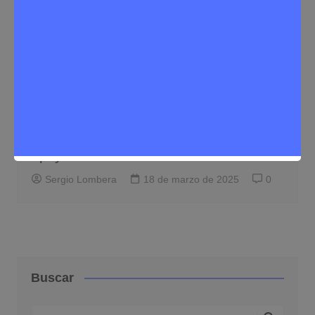
Noticias Rivas Vaciamadrid
La esperanza asoma en la comunidad
de paz de San José de Apartadó con
apoyo de Rivas
Sergio Lombera
18 de marzo de 2025
0
Buscar