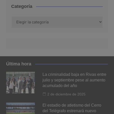
Categoría
Categoría
Última hora
La criminalidad baja en Rivas entre
julio y septiembre pese al aumento
acumulado del año
2 de diciembre de 2025
El estadio de atletismo del Cerro
del Telégrafo estrenará nuevo