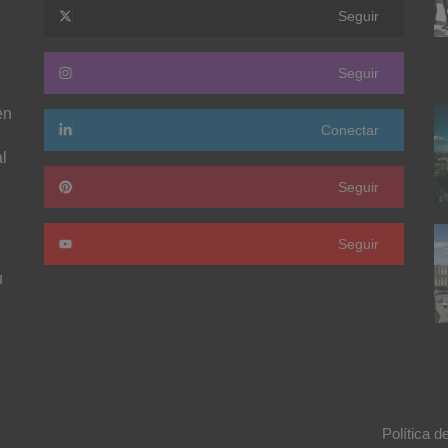
Seguir
Seguir
en
Conectar
l
Seguir
Seguir
u
Política d