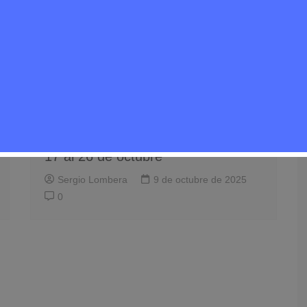
Alimentación
Noticias Rivas Vaciamadrid
Semana Gastronómica de Rivas:
un viaje por los sabores locales del
17 al 26 de octubre
Sergio Lombera
9 de octubre de 2025
0