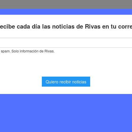
Deporte
Cultura
Trabajo
Problemas de la ciudadaní
ERA
stás buscando. Quizá pueda ayudarte una búsqueda.