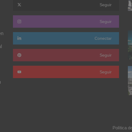
Seguir
Seguir
en
Conectar
l
Seguir
Seguir
u
Política d