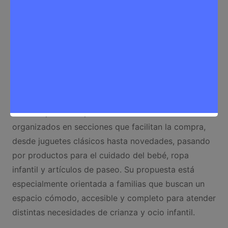
establecimiento combina la reconocida oferta de
juguetes de Toys»R»Us con la línea de productos
para recién nacidos y primera infancia de Prénatal,
creando un espacio único donde las familias pueden
encontrar desde juegos educativos hasta
equipamiento infantil esencial.
El centro
Toys»R»Us & Prénatal Rivas Vaciamadrid
destaca por su amplia variedad de artículos
organizados en secciones que facilitan la compra,
desde juguetes clásicos hasta novedades, pasando
por productos para el cuidado del bebé, ropa
infantil y artículos de paseo. Su propuesta está
especialmente orientada a familias que buscan un
espacio cómodo, accesible y completo para atender
distintas necesidades de crianza y ocio infantil.