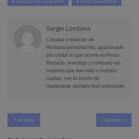
Carnaval De Rivas 2026
Rivas Vaciamadrid
Sergio Lombera
Creador y redactor de
Rivasvaciamadrid.info, apasionado
por contar lo que ocurre en Rivas.
Redacto, investigo y comparto las
historias que dan vida a nuestra
ciudad, con la ilusión de
mantenerte siempre bien informado.
Navegación
Anterior
Siguiente
de
entradas