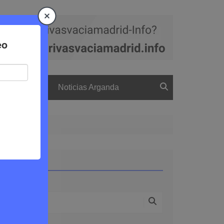
a
El boletín
Noticias Arganda
drid
Buscar