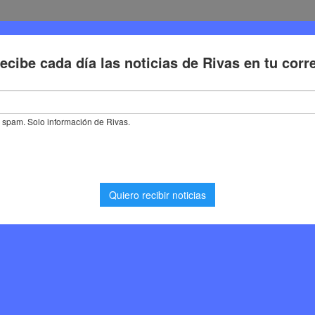
Deporte
Cultura
Trabajo
Problemas de la ciudadaní
en Lengua de Signos, llega el mejor curso intensivo a Rivas-Vaciama
ón básica en Lengua de
r curso intensivo a