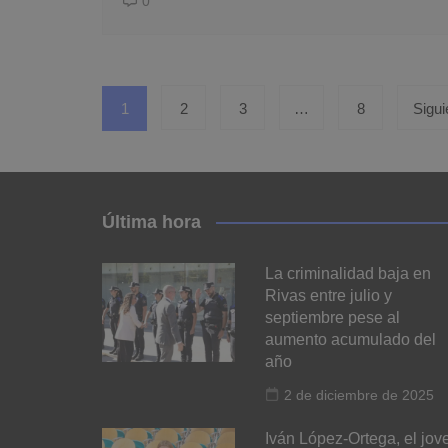
0
Paginación
1
2
3
…
8
Sigui
de
entradas
Última hora
La criminalidad baja en
Rivas entre julio y
septiembre pese al
aumento acumulado del
año
2 de diciembre de 2025
Iván López-Ortega, el jov