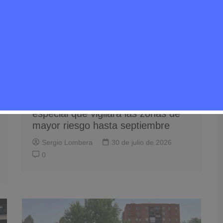
Noticias Rivas Vaciamadrid
Seguridad
Rivamadrid refuerza la prevención
de incendios con un dispositivo
especial que vigilará las zonas de
mayor riesgo hasta septiembre
Sergio Lombera
30 de julio de 2026
0