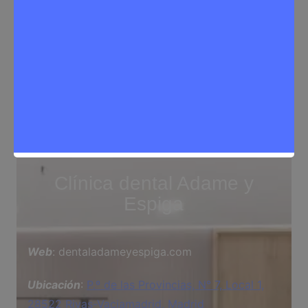
Clínica dental Adame y
Espiga
Web
: dentaladameyespiga.com
Ubicación
:
P.º de las Provincias, N° 7, Local 1,
28522 Rivas-Vaciamadrid, Madrid