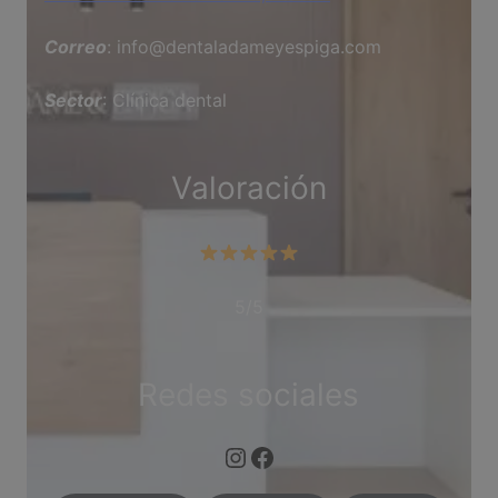
Correo
: info@dentaladameyespiga.com
Sector
: Clínica dental
Valoración
5/5
Redes sociales
Instagram
Facebook