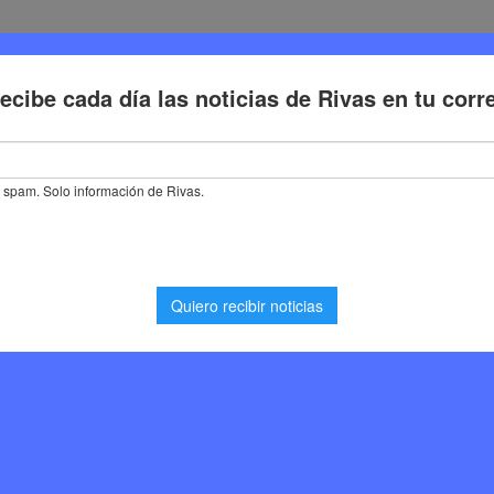
Deporte
Cultura
Trabajo
Problemas de la ciudadaní
 para eventos en Madrid: versatilidad, estilo y localizaciones únicas
s espacios para
rsatilidad, estilo y
s