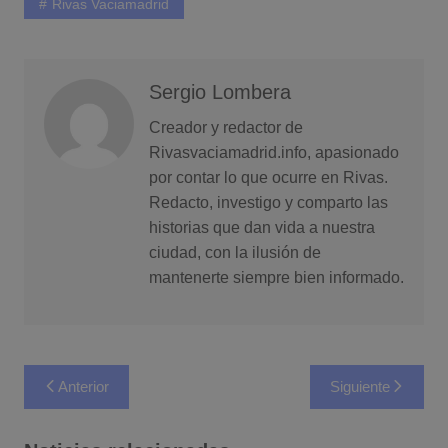
Rivas Vaciamadrid
Sergio Lombera
Creador y redactor de
Rivasvaciamadrid.info, apasionado
por contar lo que ocurre en Rivas.
Redacto, investigo y comparto las
historias que dan vida a nuestra
ciudad, con la ilusión de
mantenerte siempre bien informado.
Navegación
Anterior
Siguiente
de
entradas