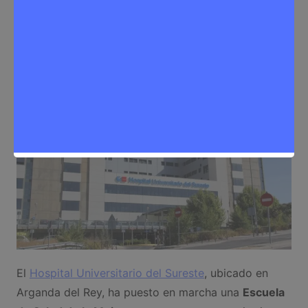
autocuidado
Sergio Lombera
17 de marzo de 2026
0
Noticias Rivas Vaciamadrid
,
Salud
El
Hospital Universitario del Sureste
, ubicado en
Arganda del Rey, ha puesto en marcha una
Escuela