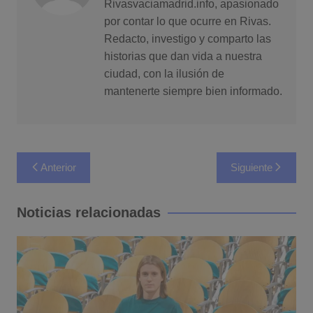
Rivasvaciamadrid.info, apasionado
por contar lo que ocurre en Rivas.
Redacto, investigo y comparto las
historias que dan vida a nuestra
ciudad, con la ilusión de
mantenerte siempre bien informado.
Navegación
Anterior
Siguiente
de
entradas
Noticias relacionadas