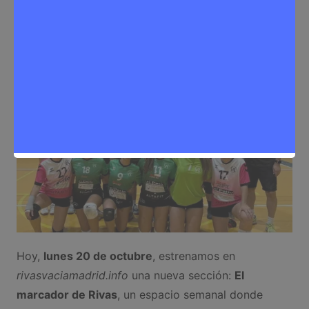
Sergio Lombera
20 de octubre de 2025
0
Deporte
,
Noticias Rivas Vaciamadrid
Hoy,
lunes 20 de octubre
, estrenamos en
rivasvaciamadrid.info
una nueva sección:
El
marcador de Rivas
, un espacio semanal donde