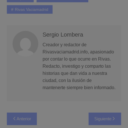
Rivas Vaciamadrid
Sergio Lombera
Creador y redactor de
Rivasvaciamadrid.info, apasionado
por contar lo que ocurre en Rivas.
Redacto, investigo y comparto las
historias que dan vida a nuestra
ciudad, con la ilusión de
mantenerte siempre bien informado.
Navegación
Anterior
Siguiente
de