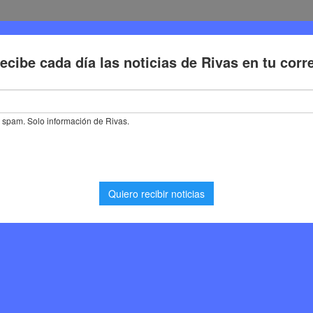
Deporte
Cultura
Trabajo
Problemas de la ciudadaní
leva a la Asamblea las demandas de Rivas sobre la Línea 9B de Metro
 Asamblea las demandas
ínea 9B de Metro
icias Rivas Vaciamadrid
,
Política