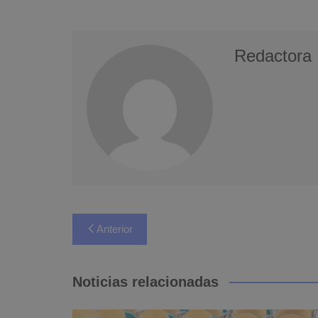
Redactora
Navegación
Anterior
de
entradas
Noticias relacionadas