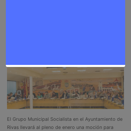
Sergio Lombera
26 de enero de 2026
0
Noticias Rivas Vaciamadrid
,
Política
El Grupo Municipal Socialista en el Ayuntamiento de
Rivas llevará al pleno de enero una moción para