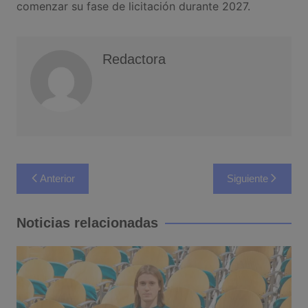
comenzar su fase de licitación durante 2027.
Redactora
Navegación
Anterior
Siguiente
de
entradas
Noticias relacionadas