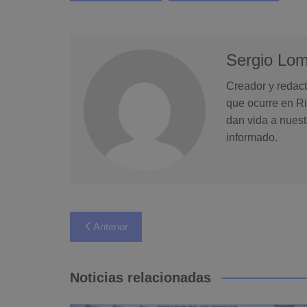
Sergio Lo
Creador y redact
que ocurre en Ri
dan vida a nuest
informado.
Navegación
Anterior
de
entradas
Noticias relacionadas