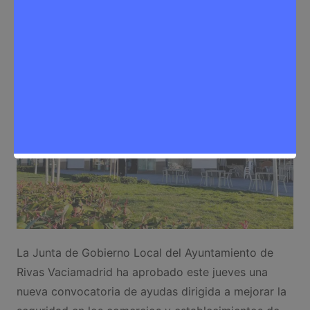
Sergio Lombera
8 de mayo de 2026
0
Noticias Rivas Vaciamadrid
,
Política
La Junta de Gobierno Local del Ayuntamiento de
Rivas Vaciamadrid ha aprobado este jueves una
nueva convocatoria de ayudas dirigida a mejorar la