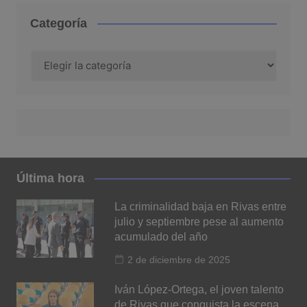
Categoría
Categoría
Última hora
La criminalidad baja en Rivas entre
julio y septiembre pese al aumento
acumulado del año
2 de diciembre de 2025
Iván López-Ortega, el joven talento
de Rivas que conquista la escena