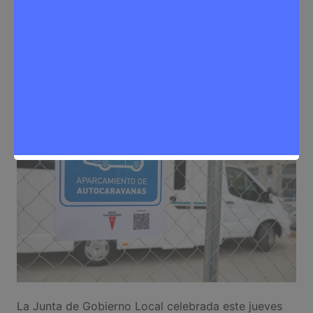
instalaciones municipales
Sergio Lombera
21 de mayo de 2026
0
Noticias Rivas Vaciamadrid
,
Política
La Junta de Gobierno Local celebrada este jueves