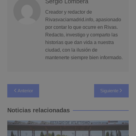
Sergio Lombera
Creador y redactor de
Rivasvaciamadrid.info, apasionado
por contar lo que ocurre en Rivas.
Redacto, investigo y comparto las
historias que dan vida a nuestra
ciudad, con la ilusión de
mantenerte siempre bien informado.
Navegación
Anterior
Siguiente
de
entradas
Noticias relacionadas