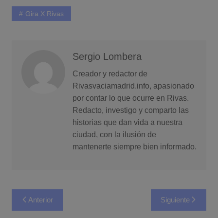
Gira X Rivas
Sergio Lombera
Creador y redactor de
Rivasvaciamadrid.info, apasionado
por contar lo que ocurre en Rivas.
Redacto, investigo y comparto las
historias que dan vida a nuestra
ciudad, con la ilusión de
mantenerte siempre bien informado.
Navegación
Anterior
Siguiente
de