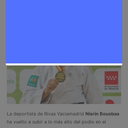
Sergio Lombera
2 de diciembre de 2025
0
Deporte
,
Noticias Rivas Vaciamadrid
La deportista de Rivas Vaciamadrid
Nisrin Bousbaa
ha vuelto a subir a lo más alto del podio en el