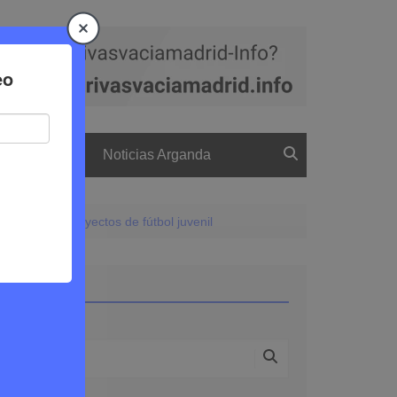
a
El boletín
Noticias Arganda
d para sus proyectos de fútbol juvenil
Buscar