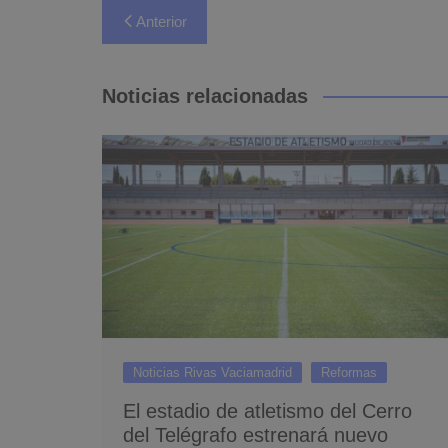
Navegación
Anterior
de
entradas
Noticias relacionadas
Noticias Rivas Vaciamadrid
Reformas
El estadio de atletismo del Cerro
del Telégrafo estrenará nuevo