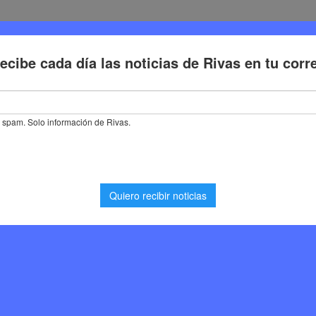
Deporte
Cultura
Trabajo
Problemas de la ciudadaní
eira, ex jugador del Real Madrid y Academy 12 eligen Rivas Vaciamadri
ugador del Real Madrid y
Rivas Vaciamadrid para
ol juvenil