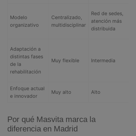
A
Red de sedes,
Modelo
Centralizado,
d
atención más
organizativo
multidisciplinar
di
distribuida
f
C
Adaptación a
e
distintas fases
Muy flexible
Intermedia
p
de la
l
rehabilitación
c
Enfoque actual
Muy alto
Alto
B
e innovador
Por qué Masvita marca la
diferencia en Madrid