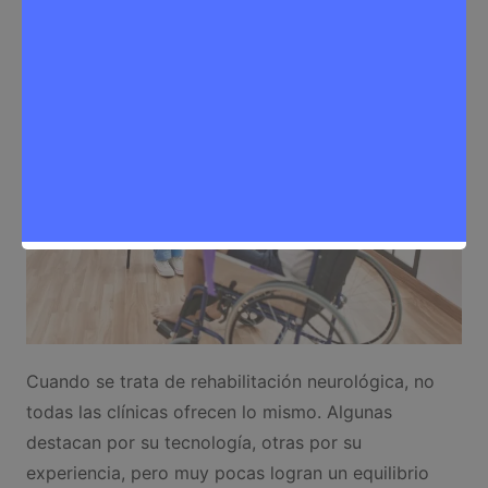
Salud
Cuando se trata de rehabilitación neurológica, no
todas las clínicas ofrecen lo mismo. Algunas
destacan por su tecnología, otras por su
experiencia, pero muy pocas logran un equilibrio