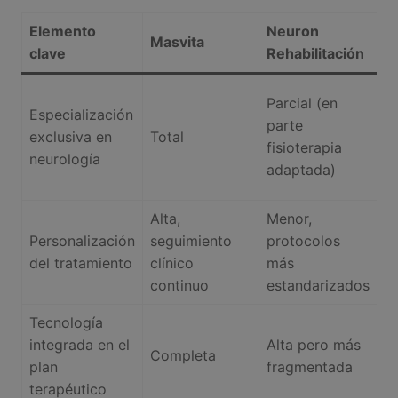
Elemento
Neuron
C
Masvita
clave
Rehabilitación
L
A
Parcial (en
Especialización
c
parte
exclusiva en
Total
e
fisioterapia
neurología
m
adaptada)
tr
Alta,
Menor,
L
Personalización
seguimiento
protocolos
p
del tratamiento
clínico
más
e
continuo
estandarizados
ho
Tecnología
integrada en el
Alta pero más
E
Completa
plan
fragmentada
i
terapéutico