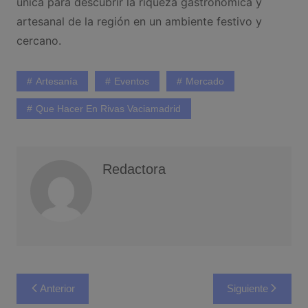
única para descubrir la riqueza gastronómica y
artesanal de la región en un ambiente festivo y
cercano.
Artesanía
Eventos
Mercado
Que Hacer En Rivas Vaciamadrid
Redactora
Navegación
Anterior
Siguiente
de