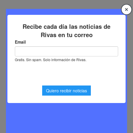
Saltar
al
contenido
Inicio
Noticias Rivas Vaciamadrid
Nueva concentración en Rivas Vaciamadrid para
reclamar mejoras en la sanidad pública
Nueva concentración en Rivas
Vaciamadrid para reclamar
mejoras en la sanidad pública
Sergio Lombera
19 de marzo de 2026
0