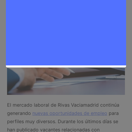
Noticias Rivas Vaciamadrid
,
Trabajo
El mercado laboral de Rivas Vaciamadrid continúa
generando
nuevas oportunidades de empleo
para
perfiles muy diversos. Durante los últimos días se
han publicado vacantes relacionadas con